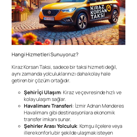
Hangi Hizmetleri Sunuyoruz?
Kiraz Korsan Taksi, sadece bir taksi hizmeti değil,
aynı zamanda yolculuklarınızı daha kolay hale
getiren bir çözüm ortağıdır.
Şehir İçi Ulaşım
: Kiraz ve çevresinde hızlı ve
kolay ulaşım sağlar.
Havalimanı Transferi
: İzmir Adnan Menderes
Havalimanı gibi destinasyonlara ekonomik
transfer imkanı sunar.
Şehirler Arası Yolculuk
: Komşu ilçelere veya
illere konforlu bir şekilde ulaşmak isteyen