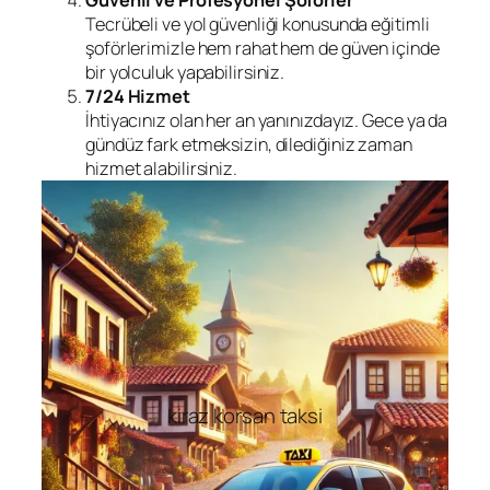
Güvenli ve Profesyonel Şoförler
Tecrübeli ve yol güvenliği konusunda eğitimli
şoförlerimizle hem rahat hem de güven içinde
bir yolculuk yapabilirsiniz.
7/24 Hizmet
İhtiyacınız olan her an yanınızdayız. Gece ya da
gündüz fark etmeksizin, dilediğiniz zaman
hizmet alabilirsiniz.
kiraz korsan taksi