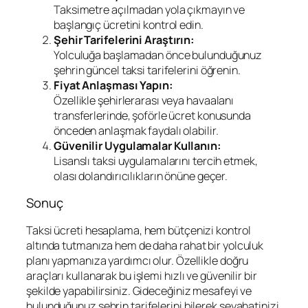
Taksimetre açılmadan yola çıkmayın ve
başlangıç ücretini kontrol edin.
Şehir Tarifelerini Araştırın:
Yolculuğa başlamadan önce bulunduğunuz
şehrin güncel taksi tarifelerini öğrenin.
Fiyat Anlaşması Yapın:
Özellikle şehirlerarası veya havaalanı
transferlerinde, şoförle ücret konusunda
önceden anlaşmak faydalı olabilir.
Güvenilir Uygulamalar Kullanın:
Lisanslı taksi uygulamalarını tercih etmek,
olası dolandırıcılıkların önüne geçer.
Sonuç
Taksi ücreti hesaplama, hem bütçenizi kontrol
altında tutmanıza hem de daha rahat bir yolculuk
planı yapmanıza yardımcı olur. Özellikle doğru
araçları kullanarak bu işlemi hızlı ve güvenilir bir
şekilde yapabilirsiniz. Gideceğiniz mesafeyi ve
bulunduğunuz şehrin tarifelerini bilerek seyahatinizi