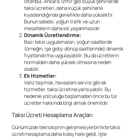
İstanbul, Ankara, İzmir gibi büyük şehirlerde
taksi ücretleri, daha küçük şehirlerle
kıyaslandığında genellikle daha yüksektir.
Bunun sebebi, yoğun trafik ve uzun
mesafelerin daha sık yaşanmasıdır.
Dinamik Ücretlendirme:
Bazı taksi uygulamaları, yoğun saatlerde
(örneğin, işe gidiş-dönüş saatlerinde) dinamik
fiyatlandırma uygulayabilir. Bu da ücretlerin
normalden daha yüksek olmasına neden
olabilir.
Ek Hizmetler:
Valiz taşımak, havaalanı servisi gibi ek
hizmetler, taksi ücretine yansıyabilir. Bu
nedenle yolculuğa başlamadan önce bu tür
ücretler hakkında bilgi almak önemlidir.
Taksi Ücreti Hesaplama Araçları
Günümüzde teknolojinin gelişmesiyle birlikte taksi
ücreti hesaplama daha kolay hale geldi. İşte